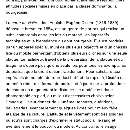
portrait, par exemple, la photographie académique reproduit des
attitudes sociales mises en place par la classe dominante, la
bourgeoisie.
La
carte de visite
, dont Adolphe-Eugène Disdéri (1819-1889)
dépose le brevet en 1854, est un genre de portrait qui réalise un
subtil compromis entre les lois du marché, les impératifs
techniques et la bienséance du goût bourgeois. Elle est produite
par un appareil spécial, muni de plusieurs objectifs et d’un châssis
fixe ou mobile permettant d’obtenir plusieurs clichés sur une seule
plaque. Le fastidieux travail de la préparation de la plaque et du
tirage ne s’opère plus qu’une seule fois pour tous les exemplaires
du portrait que le client obtient rapidement. Pour satisfaire aux
impératifs de netteté, de reproductibilité et de rapidité, Disdéri est
amené à réduire le format du portrait et à jouer sur la profondeur
de champ en augmentant la distance. Le modèle est donc
photographié en pied, au milieu d’accessoires choisis selon
l’image qu’il veut donner de lui-même: tentures, guéridons,
balustrades, éventuellement quelques livres pour mieux faire
étalage de sa culture. L’attitude et le vêtement sont très soignés
puisqu’ils sont chargés d’exprimer le statut social, le rang et
éventuellement le pouvoir du modèle. Au contraire, le visage