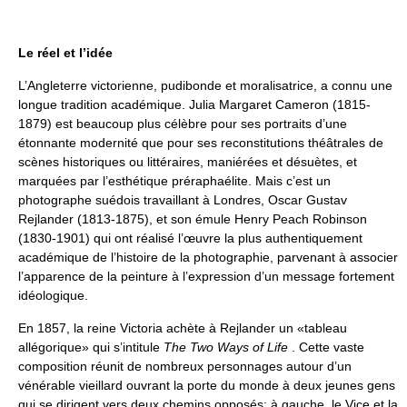
Le réel et l’idée
L’Angleterre victorienne, pudibonde et moralisatrice, a connu une
longue tradition académique. Julia Margaret Cameron (1815-
1879) est beaucoup plus célèbre pour ses portraits d’une
étonnante modernité que pour ses reconstitutions théâtrales de
scènes historiques ou littéraires, maniérées et désuètes, et
marquées par l’esthétique préraphaélite. Mais c’est un
photographe suédois travaillant à Londres, Oscar Gustav
Rejlander (1813-1875), et son émule Henry Peach Robinson
(1830-1901) qui ont réalisé l’œuvre la plus authentiquement
académique de l’histoire de la photographie, parvenant à associer
l’apparence de la peinture à l’expression d’un message fortement
idéologique.
En 1857, la reine Victoria achète à Rejlander un «tableau
allégorique» qui s’intitule
The Two Ways of Life
. Cette vaste
composition réunit de nombreux personnages autour d’un
vénérable vieillard ouvrant la porte du monde à deux jeunes gens
qui se dirigent vers deux chemins opposés: à gauche, le Vice et la