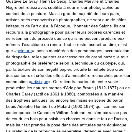
Gustave Le Gray, Henri Le Secq, Charles Marville et Charles
Nègre ont réussi avec subtilité à nourrir leur photographie au
contact de la peinture. Mais la grande majorité de leurs pairs,
artistes ratés reconvertis en photographes, ne sont que de pâles
imitateurs de l’art qui a, à l’époque, l’honneur des Salons. Ils ont
recours à la photographie pour pallier leurs propres carences et
ne retiennent du procédé que ce qu’ils ne peuvent produire eux-
mêmes: l’exactitude du rendu. Tout le reste, oserait-on dire, n’est
que «
peinture
»: poses maniérées des personnages, accumulation
de draperies, toiles peintes et accessoires de grand bazar; le tout
photographié de préférence selon la technique du calotype, qui,
par la texture de son négatif papier, brouille la netteté trop crue
des contours et crée des effets d’atmosphère recherchés pour leur
connotation «
artistique
». On retiendra surtout de cette vaste
production les natures mortes d’Adolphe Braun (1812-1877) ou de
Charles Carey (actif de 1861 à 1880), composées à la manière
des trophées antiques, ou encore les mises en scène du baron
Louis-Adolphe Humbert de Molard (1800-1874) qui, comme son
contemporain le Canadien William Notman, ne s’embarrasse pas
de courir les bois pour saisir les chasseurs dans le feu de l’action,
mais leur fait prendre la pose dans des attitudes sans équivoque.
La pratique de la retouche se généralise, défendue avec ardeur