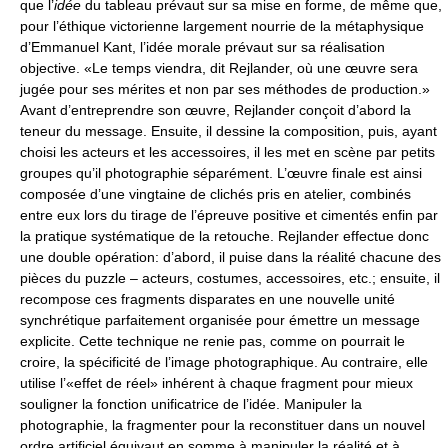
que l’
idée
du tableau prévaut sur sa mise en forme, de même que,
pour l’éthique victorienne largement nourrie de la métaphysique
d’Emmanuel Kant, l’idée morale prévaut sur sa réalisation
objective. «Le temps viendra, dit Rejlander, où une œuvre sera
jugée pour ses mérites et non par ses méthodes de production.»
Avant d’entreprendre son œuvre, Rejlander conçoit d’abord la
teneur du message. Ensuite, il dessine la composition, puis, ayant
choisi les acteurs et les accessoires, il les met en scène par petits
groupes qu’il photographie séparément. L’œuvre finale est ainsi
composée d’une vingtaine de clichés pris en atelier, combinés
entre eux lors du tirage de l’épreuve positive et cimentés enfin par
la pratique systématique de la retouche. Rejlander effectue donc
une double opération: d’abord, il puise dans la réalité chacune des
pièces du puzzle – acteurs, costumes, accessoires, etc.; ensuite, il
recompose ces fragments disparates en une nouvelle unité
synchrétique parfaitement organisée pour émettre un message
explicite. Cette technique ne renie pas, comme on pourrait le
croire, la spécificité de l’image photographique. Au contraire, elle
utilise l’«effet de réel» inhérent à chaque fragment pour mieux
souligner la fonction unificatrice de l’idée. Manipuler la
photographie, la fragmenter pour la reconstituer dans un nouvel
ordre artificiel équivaut en somme à manipuler la réalité et à