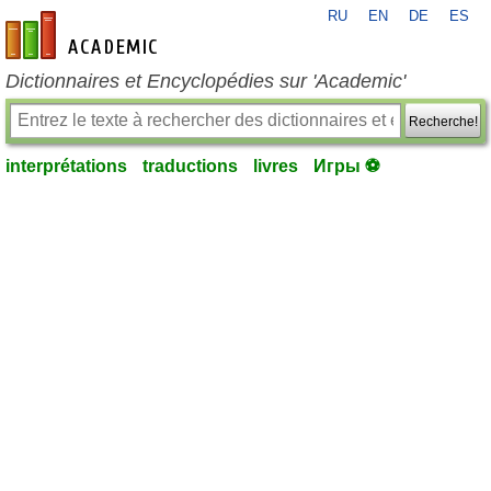
RU
EN
DE
ES
fr-academic.com
Dictionnaires et Encyclopédies sur 'Academic'
Recherche!
interprétations
traductions
livres
Игры ⚽